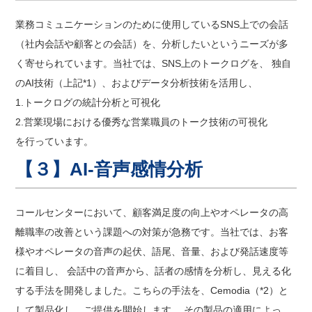
業務コミュニケーションのために使用しているSNS上での会話
（社内会話や顧客との会話）を、分析したいというニーズが多
く寄せられています。当社では、SNS上のトークログを、 独自
のAI技術（上記*1）、およびデータ分析技術を活用し、
1.トークログの統計分析と可視化
2.営業現場における優秀な営業職員のトーク技術の可視化
を行っています。
【３】AI-音声感情分析
コールセンターにおいて、顧客満足度の向上やオペレータの高
離職率の改善という課題への対策が急務です。当社では、お客
様やオペレータの音声の起伏、語尾、音量、および発話速度等
に着目し、 会話中の音声から、話者の感情を分析し、見える化
する手法を開発しました。こちらの手法を、Cemodia（*2）と
して製品化し、ご提供を開始します。 その製品の適用によっ