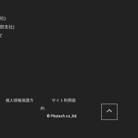
社)
部支社)
て
個人情報保護方
サイト利用規
約
© Pkutech co.,ltd.