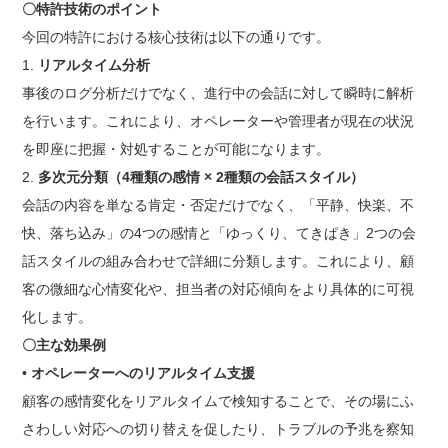
〇特許技術のポイント
今回の特許における核心技術は以下の通りです。
1.
リアルタイム分析
事後のログ分析だけでなく、進行中の会話に対して瞬時に解析
を行います。これにより、オペレーターや管理者が現在の状況
を即座に把握・対処することが可能になります。
2.
多次元分類（4種類の感情 × 2種類の会話スタイル）
会話の内容を単なる肯定・否定だけでなく、「平静、快楽、不
快、落ち込み」の4つの感情と「ゆっくり、てきぱき」2つの会
話スタイルの組み合わせで詳細に分類します。これにより、顧
客の微細な心情変化や、担当者の対応傾向をより具体的に可視
化します。
〇主な効果例
•
オペレーターへのリアルタイム支援
顧客の感情変化をリアルタイムで検知することで、その場にふ
さわしい対応への切り替えを促したり、トラブルの予兆を察知